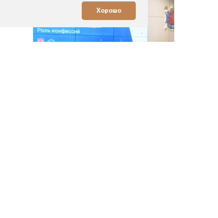
Хорошо
,
Специалисты обсудили практики
психологической и духовной
ресоциализации участников СВО
в «Невской ратуше».
Роман Королев.
10 июня 2025 г.
Читать