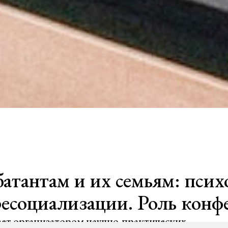
тантам и их семьям: псих
ресоциализации. Роль конф
ет организатором научно-практических